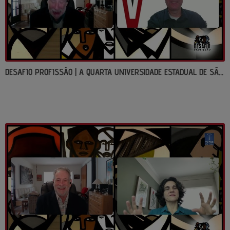
DESAFIO PROFISSÃO | A QUARTA UNIVERSIDADE ESTADUAL DE SÃO PAULO: UNIVESP