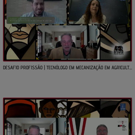
DESAFIO PROFISSÃO | TECNÓLOGO EM MECANIZAÇÃO EM AGRICULTURA DE PRECISÃO