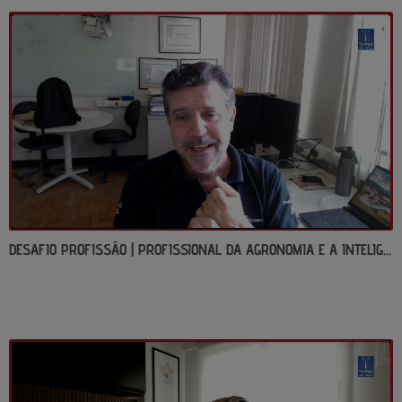
DESAFIO PROFISSÃO | PROFISSIONAL DA AGRONOMIA E A INTELIGÊNCIA ARTIFICIAL