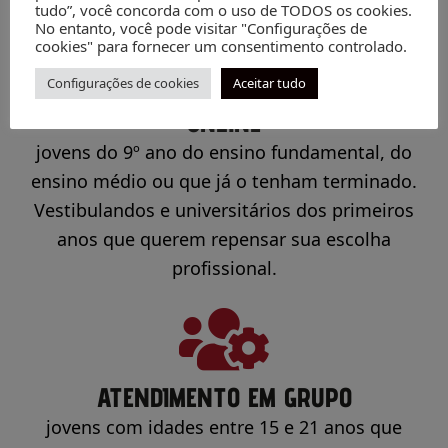
tudo”, você concorda com o uso de TODOS os cookies.
No entanto, você pode visitar "Configurações de
cookies" para fornecer um consentimento controlado.
Configurações de cookies
ATENDIMENTO INDIVIDUAL
Aceitar tudo
ONLINE
jovens do 9º ano do ensino fundamental, do
ensino médio ou que já o tenham terminado.
Vestibulandos e universitários dos primeiros
anos que querem repensar sua escolha
profissional.
ATENDIMENTO EM GRUPO
jovens com idades entre 15 e 21 anos que