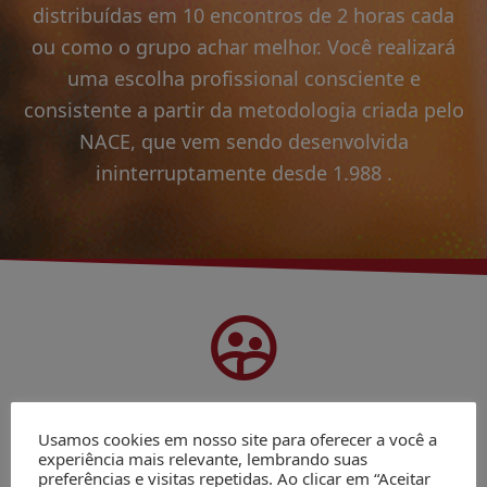
distribuídas em 10 encontros de 2 horas cada
ou como o grupo achar melhor. Você realizará
uma escolha profissional consciente e
consistente a partir da metodologia criada pelo
NACE, que vem sendo desenvolvida
ininterruptamente desde 1.988 .
A QUEM DESTINA
Usamos cookies em nosso site para oferecer a você a
experiência mais relevante, lembrando suas
preferências e visitas repetidas. Ao clicar em “Aceitar