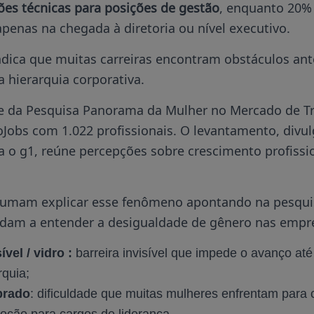
ões técnicas para posições de gestão
, enquanto 20%
apenas na chegada à diretoria ou nível executivo.
 indica que muitas carreiras encontram obstáculos a
a hierarquia corporativa.
te da Pesquisa Panorama da Mulher no Mercado de T
foJobs com 1.022 profissionais. O levantamento, div
a o g1, reúne percepções sobre crescimento profissi
stumam explicar esse fenômeno apontando na pesqui
udam a entender a desigualdade de gênero nas empr
vel / vidro :
barreira invisível que impede o avanço at
rquia;
brado
: dificuldade que muitas mulheres enfrentam para 