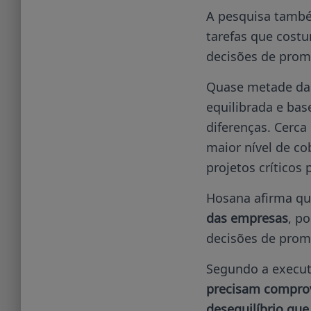
A pesquisa també
tarefas que costu
decisões de prom
Quase metade das 
equilibrada e ba
diferenças. Cerc
maior nível de c
projetos críticos 
Hosana afirma q
das empresas
, p
decisões de prom
Segundo a execut
precisam comprova
desequilíbrio que