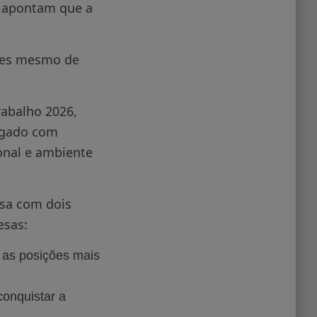
 apontam que a
ntes mesmo de
rabalho 2026,
ulgado com
onal e ambiente
sa com dois
esas:
é as posições mais
conquistar a