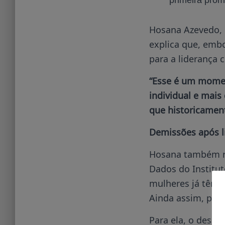
primeira prom
Hosana Azevedo, 
explica que, emb
para a liderança 
“Esse é um mome
individual e mais
que historicament
Demissões após l
Hosana também res
Dados do Institut
mulheres já têm, 
Ainda assim, per
Para ela, o desaf