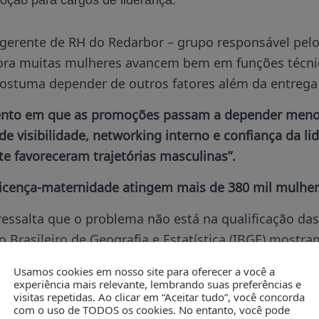
oção para cargos de liderança.
gerente de RH do Redarbor – grupo responsável pelo
ora muitas mulheres avancem bem em funções técni
costuma depender de outros fatores além da entrega 
nto em que as promoções passam a depender meno
 de visibilidade, networking interno e confiança da l
e favoreceram trajetórias masculinas”.
icença-maternidade atingem mais de 380 mil mulher
salta que o problema não está na qualificação das 
o Brasileiro de Geografia e Estatística (IBGE) mostr
em média, níveis de escolaridade mais altos que os 
Usamos cookies em nosso site para oferecer a você a
manecem sub-representadas em posições de lideranç
experiência mais relevante, lembrando suas preferências e
visitas repetidas. Ao clicar em “Aceitar tudo”, você concorda
com o uso de TODOS os cookies. No entanto, você pode
io aparece justamente na transição entre a performan