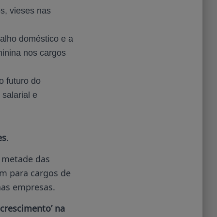
s, vieses nas
alho doméstico e a
minina nos cargos
o futuro do
salarial e
es
.
e metade das
em para cargos de
nas empresas.
 crescimento’ na