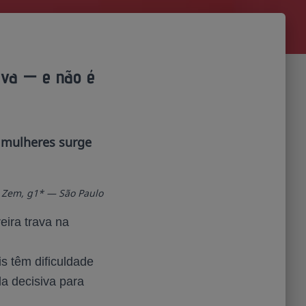
ava — e não é
 mulheres surge
a Zem, g1* — São Paulo
ira trava na
s têm dificuldade
a decisiva para