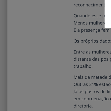
reconhecimento c
Quando esse prime
Menos mulheres c
E a presença femi
Os próprios dados
Entre as mulheres
distante das pos
trabalho.
Mais da metade d
Outras 21% estão 
Já os postos de 
em coordenação o
diretoria.