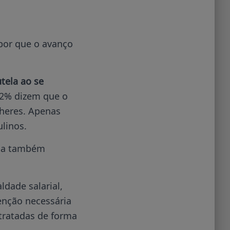
por que o avanço
utela ao se
22% dizem que o
lheres. Apenas
linos.
ema também
dade salarial,
enção necessária
tratadas de forma