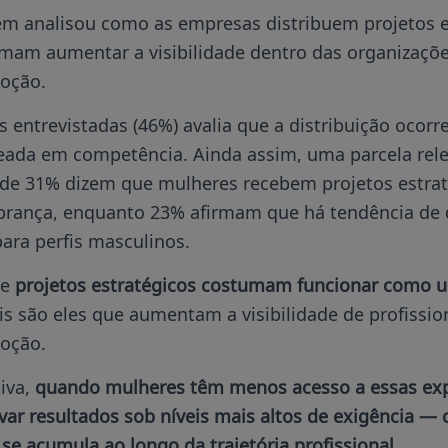
m analisou como as empresas distribuem projetos 
mam aumentar a visibilidade dentro das organizações
oção.
entrevistadas (46%) avalia que a distribuição ocorr
seada em competência. Ainda assim, uma parcela rel
a de 31% dizem que mulheres recebem projetos estra
obrança, enquanto 23% afirmam que há tendência de 
para perfis masculinos.
ue
projetos estratégicos costumam funcionar como u
ois são eles que aumentam a visibilidade de profissio
oção.
iva,
quando mulheres têm menos acesso a essas exp
r resultados sob níveis mais altos de exigência — 
 se acumula ao longo da trajetória profissional
.