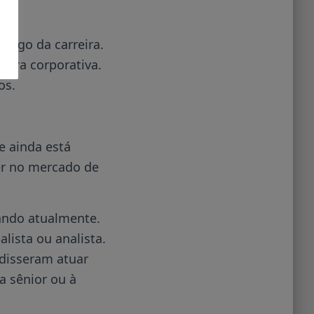
longo da carreira.
tura corporativa.
os.
e ainda está
er no mercado de
ando atualmente.
lista ou analista.
disseram atuar
 sênior ou à