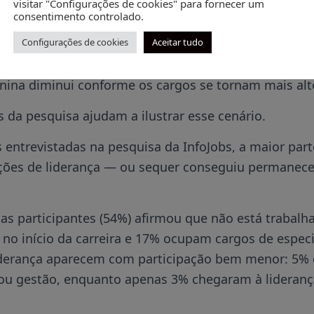
visitar "Configurações de cookies" para fornecer um
omo potencial líder dentro das empresas.
consentimento controlado.
Configurações de cookies
Aceitar tudo
iro obstáculo aparece cedo, o efeito se espalha ao 
onseguem avançar para os níveis seguintes da estru
nina diminui conforme os cargos se tornam mais alt
 da pesquisa ajudam a ilustrar esse cenário.
 entrevistadas na pesquisa da InfoJobs, a maior part
ições de liderança — ou sequer conseguiu permanec
as participantes (54%) afirmou que não está trabalh
no início da carreira e 17% ocupam cargos de especia
liderança aparecem com participação bem menor: 5% 
u gestão, enquanto apenas 3% chegaram à liderança