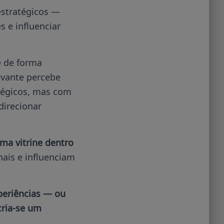
estratégicos —
 e influenciar
e de forma
evante percebe
tégicos, mas com
direcionar
ma vitrine dentro
nais e influenciam
eriências — ou
cria-se um