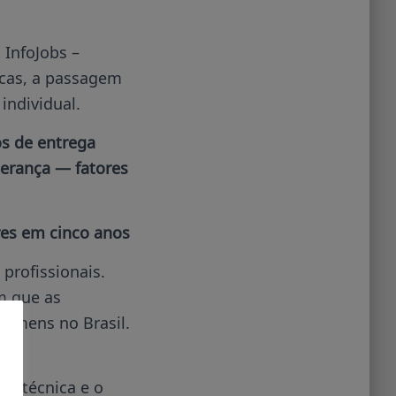
 InfoJobs –
cas, a passagem
individual.
s de entrega
iderança — fatores
es em cinco anos
profissionais.
am que as
homens no Brasil.
a.
ce técnica e o