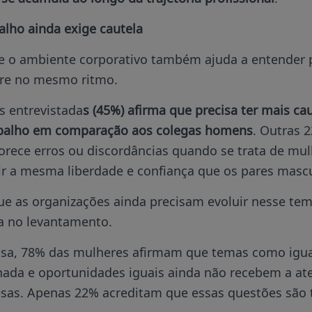
alho ainda exige cautela
e o ambiente corporativo também ajuda a entender 
re no mesmo ritmo.
 entrevistada
s (45%) afirma que precisa ter mais ca
abalho em comparação aos colegas homens
. Outras 
orece erros ou discordâncias quando se trata de mu
ir a mesma liberdade e confiança que os pares mascu
ue as organizações ainda precisam evoluir nesse t
a no levantamento.
sa, 78% das mulheres afirmam que temas como igual
rnada e oportunidades iguais ainda não recebem a at
sas. Apenas 22% acreditam que essas questões são 