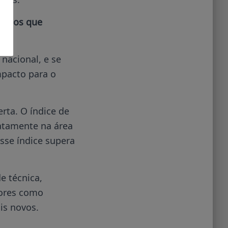
ria os que
nacional, e se
mpacto para o
ta. O índice de
atamente na área
sse índice supera
e técnica,
tores como
is novos.