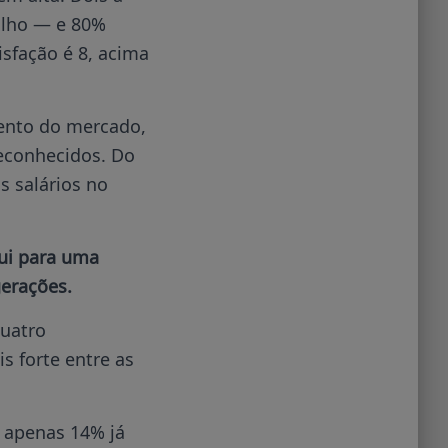
alho — e 80%
isfação é 8, acima
ento do mercado,
econhecidos. Do
s salários no
bui para uma
erações.
quatro
 forte entre as
, apenas 14% já