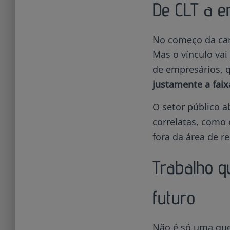
De CLT a e
No começo da carr
Mas o vínculo va
de empresários, 
justamente a faix
O setor público a
correlatas, como 
fora da área de r
Trabalho q
futuro
Não é só uma ques