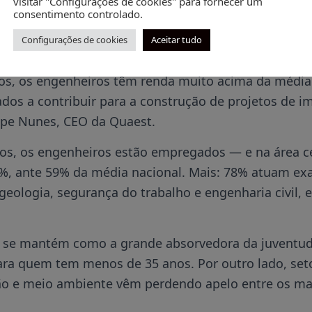
visitar "Configurações de cookies" para fornecer um
consentimento controlado.
vens, os salários tendem a ser mais altos: são mino
Configurações de cookies
Aceitar tudo
dois salários mínimos.
tos, os engenheiros têm renda muito acima da média 
os a contribuir para a construção de projetos de i
lipe Nunes, CEO da Quaest.
s, os engenheiros estão empregados — e na área cer
%, ante 59% da média nacional. Mais: 78% atuam ex
eologia, segurança do trabalho e engenharia civil, e
il se mantém como a grande absorvedora da juventud
ara quem tem menos de 35 anos. Por outro lado, se
ão e meio ambiente vêm perdendo apelo entre os ma