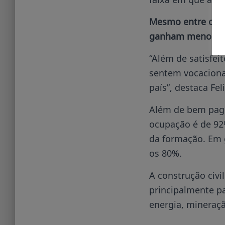
Mesmo entre os jo
ganham menos de 
“Além de satisfei
sentem vocacionad
país”, destaca Fe
Além de bem pago
ocupação é de 92
da formação. Em g
os 80%.
A construção civ
principalmente p
energia, mineraç