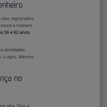
enheiro
 dos registrados.
cresce o número
s 56 e 62 anos,
a atividades
ue, o agro. Mesmo
ança no
m alta. Dois a