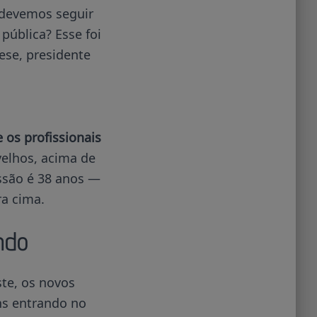
 devemos seguir
ública? Esse foi
ese, presidente
e os profissionais
 velhos, acima de
ssão é 38 anos —
ra cima.
ndo
te, os novos
ns entrando no