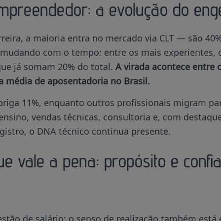
mpreendedor: a evolução do eng
eira, a maioria entra no mercado via CLT — são 40%
i mudando com o tempo: entre os mais experientes, 
que já somam 20% do total.
A virada acontece entre o
a média de aposentadoria no Brasil.
briga 11%, enquanto outros profissionais migram par
ensino, vendas técnicas, consultoria e, com destaq
egistro, o DNA técnico continua presente.
ue vale a pena: propósito e confi
tão de salário: o senso de realização também está e