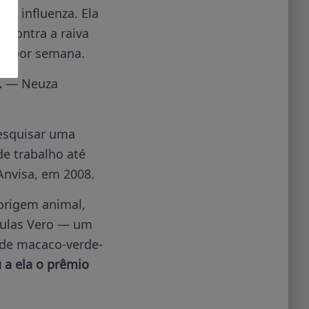
m influenza. Ela
a contra a raiva
is por semana.
.
— Neuza
esquisar uma
de trabalho até
 Anvisa, em 2008.
 origem animal,
élulas Vero — um
s de macaco-verde-
 a ela o prêmio
.