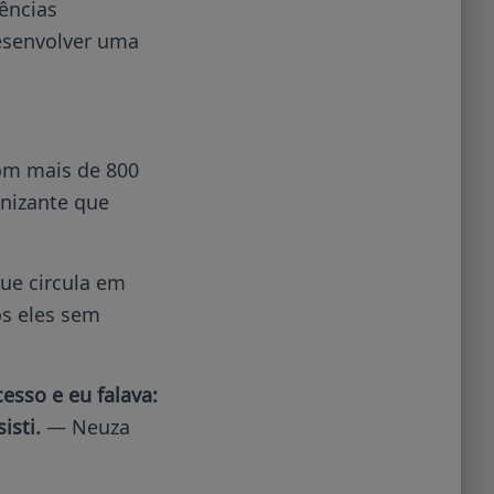
gências
desenvolver uma
com mais de 800
nizante que
ue circula em
os eles sem
sso e eu falava:
isti.
— Neuza