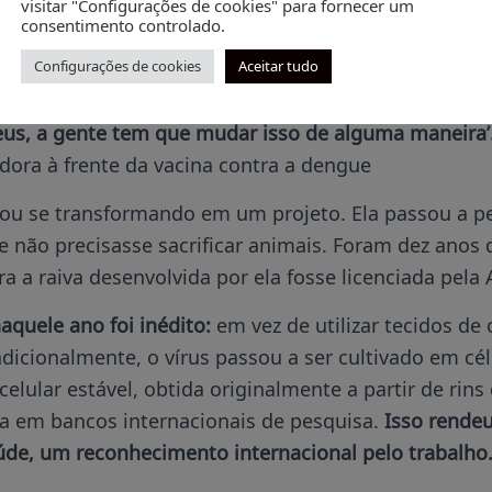
visitar "Configurações de cookies" para fornecer um
 Butantan, em 1980, Neuza começou trabalhando co
consentimento controlado.
atório ao lado do dela fazia pesquisas por uma vacin
Configurações de cookies
Aceitar tudo
 isso, eram usados camundongos, quase mil anima
Deus, a gente tem que mudar isso de alguma maneira’
adora à frente da vacina contra a dengue
u se transformando em um projeto. Ela passou a p
 não precisasse sacrificar animais. Foram dez anos 
ra a raiva desenvolvida por ela fosse licenciada pela
naquele ano foi inédito:
em vez de utilizar tecidos de
adicionalmente, o vírus passou a ser cultivado em c
celular estável, obtida originalmente a partir de rin
da em bancos internacionais de pesquisa.
Isso rendeu
úde, um reconhecimento internacional pelo trabalho