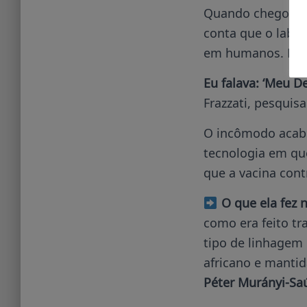
Quando chegou ao
conta que o labor
em humanos. Para
Eu falava: ‘Meu 
Frazzati, pesquis
O incômodo acabo
tecnologia em que
que a vacina cont
O que ela fez 
como era feito tr
tipo de linhagem 
africano e manti
Péter Murányi-Sa