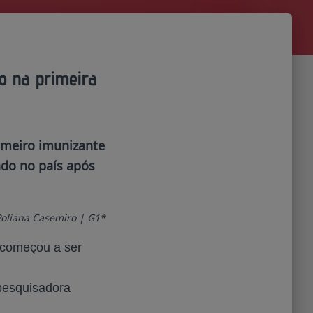
o na primeira
rimeiro imunizante
ado no país após
Poliana Casemiro | G1*
á começou a ser
 pesquisadora