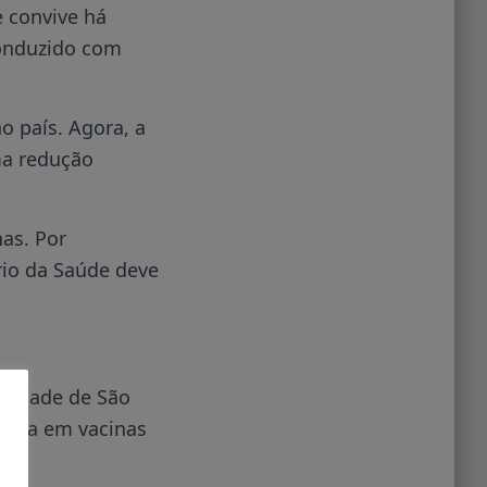
 convive há
conduzido com
 país. Agora, a
ma redução
as. Por
rio da Saúde deve
rsidade de São
quisa em vacinas