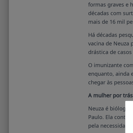
formas graves e 
décadas com surt
mais de 16 mil p
Há décadas pesqu
vacina de Neuza 
drástica de casos
O imunizante come
enquanto, ainda e
chegar às pessoa
A mulher por trá
Neuza é bióloga 
Paulo. Ela conta 
pela necessidade 