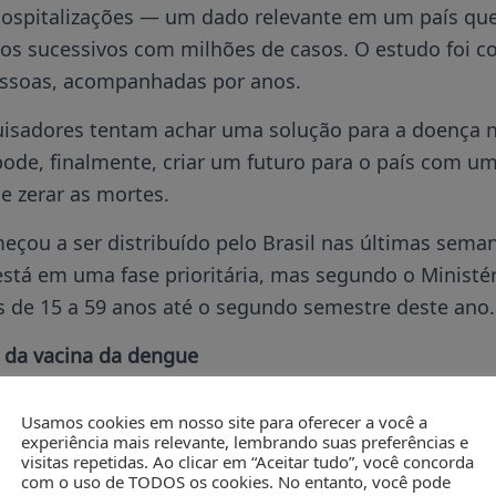
hospitalizações — um dado relevante em um país que
os sucessivos com milhões de casos. O estudo foi 
essoas, acompanhadas por anos.
isadores tentam achar uma solução para a doença no
pode, finalmente, criar um futuro para o país com u
 e zerar as mortes.
çou a ser distribuído pelo Brasil nas últimas seman
stá em uma fase prioritária, mas segundo o Ministé
s de 15 a 59 anos até o segundo semestre deste ano.
s da vacina da dengue
por formação e doutora em Biotecnologia pela Unive
Usamos cookies em nosso site para oferecer a você a
que escolheu a biologia por amar os animais e a pes
experiência mais relevante, lembrando suas preferências e
visitas repetidas. Ao clicar em “Aceitar tudo”, você concorda
de ajudar pessoas.
com o uso de TODOS os cookies. No entanto, você pode