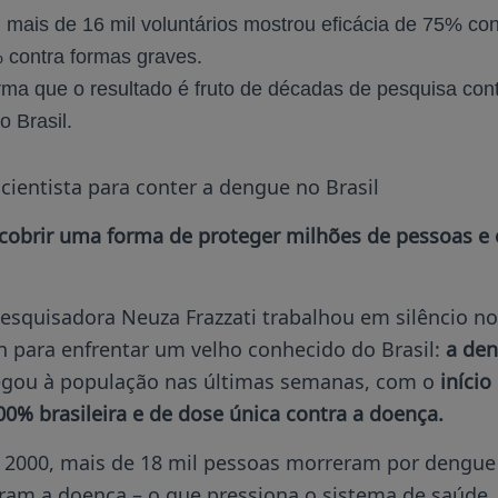
mais de 16 mil voluntários mostrou eficácia de 75% co
 contra formas graves.
firma que o resultado é fruto de décadas de pesquisa co
o Brasil.
ientista para conter a dengue no Brasil
cobrir uma forma de proteger milhões de pessoas e e
esquisadora Neuza Frazzati trabalhou em silêncio no
n para enfrentar um velho conhecido do Brasil:
a de
egou à população nas últimas semanas, com o
início
00% brasileira e de dose única contra a doença.
2000, mais de 18 mil pessoas morreram por dengue 
eram a doença – o que pressiona o sistema de saúde.