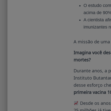
O estudo com 
acima de 90%
A cientista a
imunizantes n
A missão de uma c
Imagina você des
mortes?
Durante anos, a p
Instituto Butanta
desse esforço ch
primeira vacina 1
Desde os anos 
25 milhões já tiv