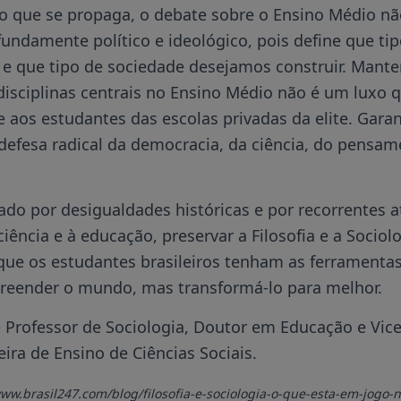
o que se propaga, o debate sobre o Ensino Médio n
ofundamente político e ideológico, pois define que ti
 que tipo de sociedade desejamos construir. Manter 
isciplinas centrais no Ensino Médio não é um luxo 
aos estudantes das escolas privadas da elite. Garant
defesa radical da democracia, da ciência, do pensame
do por desigualdades históricas e por recorrentes 
iência e à educação,
preservar a Filosofia e a Sociol
que os estudantes brasileiros tenham as ferramentas
eender o mundo, mas transformá-lo para melhor.
 Professor de Sociologia, Doutor em Educação e Vic
eira de Ensino de Ciências Sociais.
/www.brasil247.com/blog/filosofia-e-sociologia-o-que-esta-em-jogo-