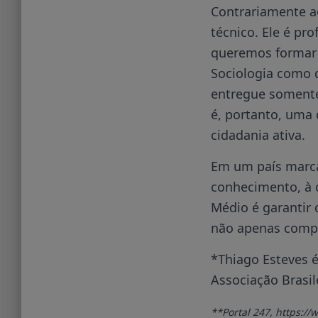
Contrariamente a
técnico. Ele é pr
queremos formar e
Sociologia como d
entregue somente 
é, portanto, uma 
cidadania ativa.
Em um país marca
conhecimento, à c
Médio é garantir 
não apenas compr
*Thiago Esteves é
Associação Brasil
**Portal 247, https:/