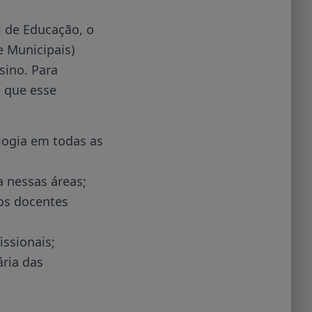
l de Educação, o
e Municipais)
ino. Para
e que esse
logia em todas as
a nessas áreas;
os docentes
ssionais;
ria das