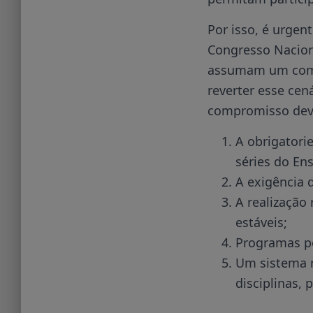
Por isso, é urgen
Congresso Naciona
assumam um compr
reverter esse cen
compromisso deve
A obrigatori
séries do En
A exigência d
A realização
estáveis;
Programas pe
Um sistema n
disciplinas, 