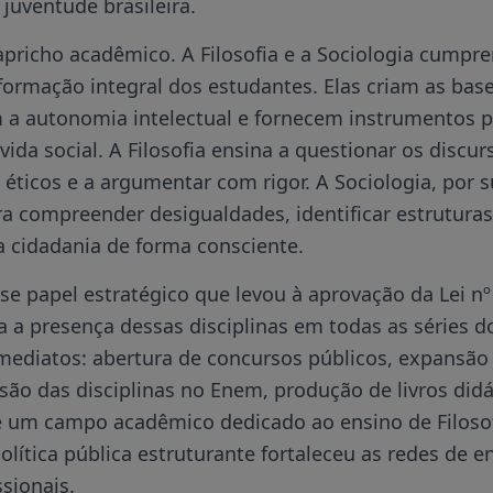
 juventude brasileira.
apricho acadêmico. A Filosofia e a Sociologia cumpr
 formação integral dos estudantes. Elas criam as ba
m a autonomia intelectual e fornecem instrumentos p
ida social. A Filosofia ensina a questionar os discur
 éticos e a argumentar com rigor. A Sociologia, por s
ra compreender desigualdades, identificar estrutura
 a cidadania de forma consciente.
se papel estratégico que levou à aprovação da Lei nº
a a presença dessas disciplinas em todas as séries d
mediatos: abertura de concursos públicos, expansão
lusão das disciplinas no Enem, produção de livros didá
e um campo acadêmico dedicado ao ensino de Filosof
olítica pública estruturante fortaleceu as redes de e
ssionais.