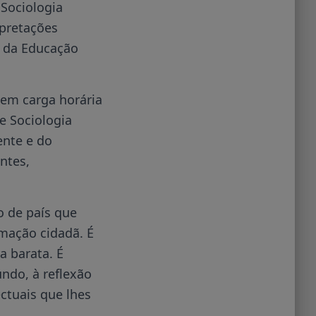
 Sociologia
rpretações
s da Educação
sem carga horária
e Sociologia
ente e do
ntes,
o de país que
rmação cidadã. É
a barata. É
ndo, à reflexão
ectuais que lhes