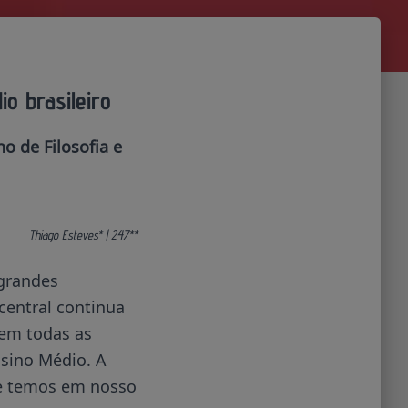
io brasileiro
o de Filosofia e
Thiago Esteves* | 247**
 grandes
central continua
 em todas as
nsino Médio. A
ue temos em nosso