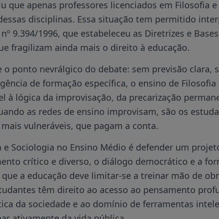
 que apenas professores licenciados em Filosofia e
essas disciplinas. Essa situação tem permitido inte
i nº 9.394/1996, que estabeleceu as Diretrizes e Base
que fragilizam ainda mais o direito à educação.
 o ponto nevrálgico do debate: sem previsão clara, 
ência de formação específica, o ensino de Filosofia 
el à lógica da improvisação, da precarização perman
uando as redes de ensino improvisam, são os estuda
 mais vulneráveis, que pagam a conta.
a e Sociologia no Ensino Médio é defender um projet
ento crítico e diverso, o diálogo democrático e a fo
e que a educação deve limitar-se a treinar mão de obr
studantes têm direito ao acesso ao pensamento profu
rítica da sociedade e ao domínio de ferramentas intel
ar ativamente da vida pública.