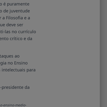
ão é puramente
po de juventude
a Filosofia e a
que deve ser
i-las no currículo
nto crítico e da
ataques ao
ogia no Ensino
 intelectuais para
e-presidente da
no-ensino-medio-