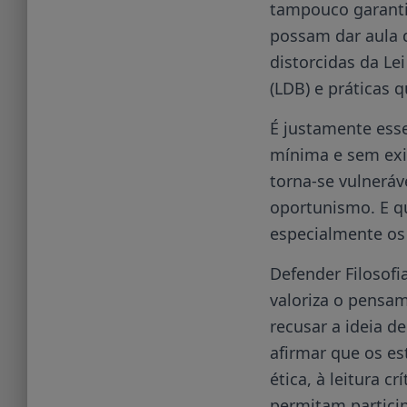
tampouco garantiu
possam dar aula d
distorcidas da Le
(LDB) e práticas 
É justamente esse
mínima e sem exig
torna-se vulneráv
oportunismo. E q
especialmente os
Defender Filosofi
valoriza o pensam
recusar a ideia d
afirmar que os e
ética, à leitura c
permitam particip