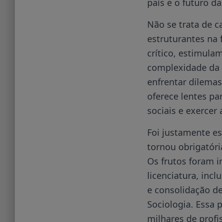
país e o futuro da
Não se trata de c
estruturantes na
crítico, estimula
complexidade da v
enfrentar dilemas
oferece lentes pa
sociais e exercer
Foi justamente es
tornou obrigatóri
Os frutos foram i
licenciatura, inc
e consolidação d
Sociologia. Essa p
milhares de profi