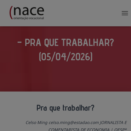
AL
– PRA QUE TRABALHAR?
(05/04/2026)
Publicado por
em
Pra que trabalhar?
Celso Ming celso.ming@estadao.com JORNALISTA E
COMENTARISTA DE ECONOMIA | OESP*