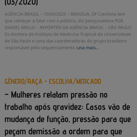
(03/2020)
AGÊNCIA BRASIL – 10/03/2020 – BRASÍLIA, DF Cientista tem
que começar a falar com o público, diz pesquisadora POR
DANIEL MELLO – REPÓRTER DA AGÊNCIA BRASIL – SÃO PAULO
Ex-diretora do Instituto de Medicina Tropical da Universidade
de São Paulo e uma das coordenadoras do grupo brasileiro
responsável pelo sequenciamento
Leia mais…
GÊNERO/RAÇA - ESCOLHA/MERCADO
– Mulheres relatam pressão no
trabalho após gravidez: Casos vão de
mudança de função, pressão para que
peçam demissão a ordem para que