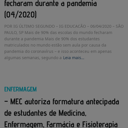
fecharam durante a pandemia
(04/2020)
POR IG ÚLTIMO SEGUNDO – IG EDUCACÃO – 06/04/2020 – SÃO
PAULO, SP Mais de 90% das escolas do mundo fecharam
durante a pandemia Mais de 90% dos estudantes
matriculados no mundo estão sem aula por causa da
pandemia do coronavírus – e isso aconteceu em apenas
algumas semanas, segundo a
Leia mais…
ENFERMAGEM
– MEC autoriza formatura antecipada
de estudantes de Medicina,
Enfermagem, Farmácia e Fisioterapia