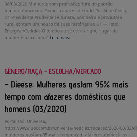
08/03/2020 Mulheres com profissões ‘fora do padrão
feminino’ afirmam: ‘Somos capazes de tudo’ Por Aline Costa,
G1 Presidente Prudente Leiturista, bombeira e produtora
rural contam um pouco de suas histórias ao G1 — Foto:
Energisa/Cedidas O tempo de se escutar que “lugar de
mulher é na cozinha”
Leia mais…
GÊNERO/RAÇA - ESCOLHA/MERCADO
– Dieese: Mulheres gastam 95% mais
tempo com afazeres domésticos que
homens (03/2020)
Portal Uol, Universa,
https://www.uol.com.br/universa/noticias/redacao/2020/03/03/d
mulheres-gastam-95-mais-tempo-com-afazeres-domesticos-