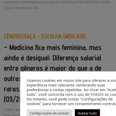
natureza matemática precisa da história POR NINA DA HORA
Clique aqui para ler
GÊNERO/RAÇA - ESCOLHA/MERCADO
– Medicina fica mais feminina, mas
ainda é desigual: Diferença salarial
entre gêneros é maior do que a de
outras ocupações; mulheres são
Usamos cookies em nosso site para oferecer a vo
experiência mais relevante, lembrando suas
raras na liderança de conselhos
preferências e visitas repetidas. Ao clicar em “Acei
tudo”, você concorda com o uso de TODOS os coo
(03/2020)
No entanto, você pode visitar "Configurações de
cookies" para fornecer um consentimento control
Folha de São Paulo, 08/03/2020 Medicina fica mais feminina,
Configurações de cookies
Aceitar tudo
mas ainda é desigual Diferença salarial entre gêneros é