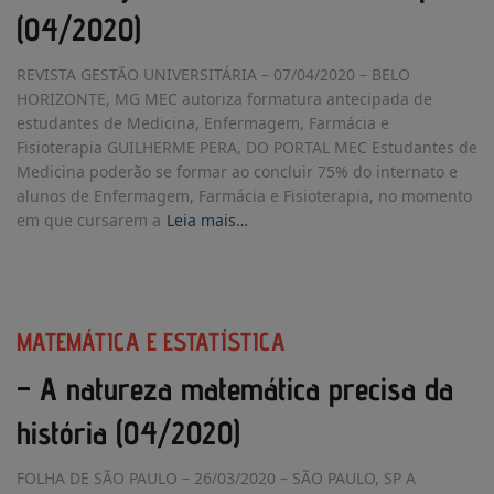
(04/2020)
REVISTA GESTÃO UNIVERSITÁRIA – 07/04/2020 – BELO
HORIZONTE, MG MEC autoriza formatura antecipada de
estudantes de Medicina, Enfermagem, Farmácia e
Fisioterapia GUILHERME PERA, DO PORTAL MEC Estudantes de
Medicina poderão se formar ao concluir 75% do internato e
alunos de Enfermagem, Farmácia e Fisioterapia, no momento
em que cursarem a
Leia mais…
MATEMÁTICA E ESTATÍSTICA
– A natureza matemática precisa da
história (04/2020)
FOLHA DE SÃO PAULO – 26/03/2020 – SÃO PAULO, SP A