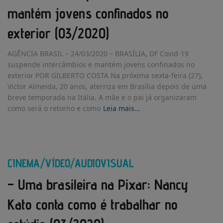
mantém jovens confinados no
exterior (03/2020)
AGÊNCIA BRASIL – 24/03/2020 – BRASÍLIA, DF Covid-19
suspende intercâmbios e mantém jovens confinados no
exterior POR GILBERTO COSTA Na próxima sexta-feira (27),
Victor Almeida, 20 anos, aterriza em Brasília depois de uma
breve temporada na Itália. A mãe e o pai já organizaram
como será o retorno e como
Leia mais…
CINEMA/VÍDEO/AUDIOVISUAL
– Uma brasileira na Pixar: Nancy
Kato conta como é trabalhar no