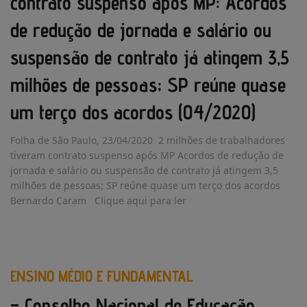
contrato suspenso após MP: Acordos
de redução de jornada e salário ou
suspensão de contrato já atingem 3,5
milhões de pessoas; SP reúne quase
um terço dos acordos (04/2020)
Folha de São Paulo, 23/04/2020 2 milhões de trabalhadores
tiveram contrato suspenso após MP Acordos de redução de
jornada e salário ou suspensão de contrato já atingem 3,5
milhões de pessoas; SP reúne quase um terço dos acordos
Bernardo Caram Clique aqui para ler
ENSINO MÉDIO E FUNDAMENTAL
– Conselho Nacional de Educação