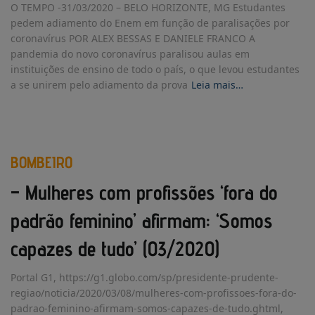
O TEMPO -31/03/2020 – BELO HORIZONTE, MG Estudantes
pedem adiamento do Enem em função de paralisações por
coronavírus POR ALEX BESSAS E DANIELE FRANCO A
pandemia do novo coronavírus paralisou aulas em
instituições de ensino de todo o país, o que levou estudantes
a se unirem pelo adiamento da prova
Leia mais…
BOMBEIRO
– Mulheres com profissões ‘fora do
padrão feminino’ afirmam: ‘Somos
capazes de tudo’ (03/2020)
Portal G1, https://g1.globo.com/sp/presidente-prudente-
regiao/noticia/2020/03/08/mulheres-com-profissoes-fora-do-
padrao-feminino-afirmam-somos-capazes-de-tudo.ghtml,