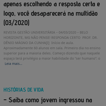
apenas escolhendo a resposta certa e
logo, você desaparecerá na multidão
(03/2020)
REVISTA GESTÃO UNIVERSITÁRIA – 04/03/2020 – BELO
HORIZONTE, MG NÃO PENSE! RESPONDA CERTO PROF. DR.
DÊNIO MÁGNO DA CUNHA[I] Início de aula.
Aproximadamente 60 alunos em sala. Primeiro dia no ensino
superior para a maioria deles. Começo dizendo que naquele
espaço terá privilégio a maior habilidade do “ser humano”: o
Leia mais…
HISTÓRIAS DE VIDA
– Saiba como jovem ingressou na