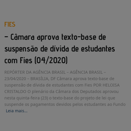
FIES
– Câmara aprova texto-base de
suspensão de dívida de estudantes
com Fies (04/2020)
REPÓRTER DA AGÊNCIA BRASIL – AGÊNCIA BRASIL –
23/04/2020 – BRASÍLIA, DF Câmara aprova texto-base de
suspensão de dívida de estudantes com Fies POR HELOISA
CRISTALDO O plenário da Câmara dos Deputados aprovou
nesta quinta-feira (23) o texto-base do projeto de lei que
suspende os pagamentos devidos pelos estudantes ao Fundo
Leia mais…