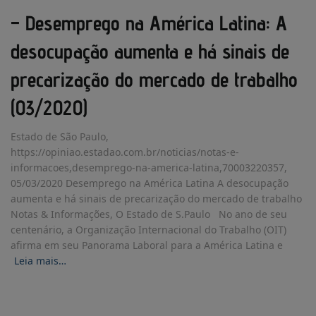
– Desemprego na América Latina: A
desocupação aumenta e há sinais de
precarização do mercado de trabalho
(03/2020)
Estado de São Paulo,
https://opiniao.estadao.com.br/noticias/notas-e-
informacoes,desemprego-na-america-latina,70003220357,
05/03/2020 Desemprego na América Latina A desocupação
aumenta e há sinais de precarização do mercado de trabalho
Notas & Informações, O Estado de S.Paulo No ano de seu
centenário, a Organização Internacional do Trabalho (OIT)
afirma em seu Panorama Laboral para a América Latina e
Leia mais…