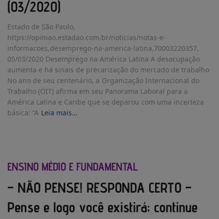
(03/2020)
Estado de São Paulo,
https://opiniao.estadao.com.br/noticias/notas-e-
informacoes,desemprego-na-america-latina,70003220357,
05/03/2020 Desemprego na América Latina A desocupação
aumenta e há sinais de precarização do mercado de trabalho
No ano de seu centenário, a Organização Internacional do
Trabalho (OIT) afirma em seu Panorama Laboral para a
América Latina e Caribe que se deparou com uma incerteza
básica: “A
Leia mais…
ENSINO MÉDIO E FUNDAMENTAL
– NÃO PENSE! RESPONDA CERTO –
Pense e logo você existirá; continue