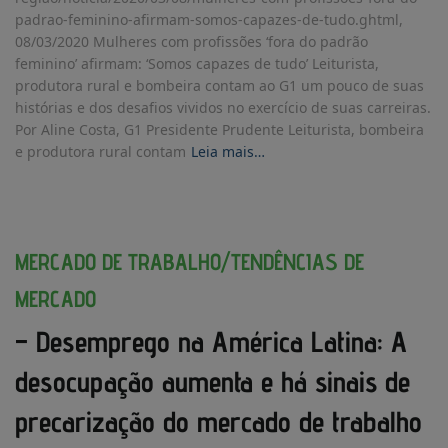
padrao-feminino-afirmam-somos-capazes-de-tudo.ghtml,
08/03/2020 Mulheres com profissões ‘fora do padrão
feminino’ afirmam: ‘Somos capazes de tudo’ Leiturista,
produtora rural e bombeira contam ao G1 um pouco de suas
histórias e dos desafios vividos no exercício de suas carreiras.
Por Aline Costa, G1 Presidente Prudente Leiturista, bombeira
e produtora rural contam
Leia mais…
MERCADO DE TRABALHO/TENDÊNCIAS DE
MERCADO
– Desemprego na América Latina: A
desocupação aumenta e há sinais de
precarização do mercado de trabalho