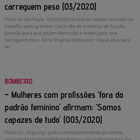
carreguem peso (03/2020)
Folha de São Paulo, 07/03/2020 Mulheres relatam pressão no
trabalho após gravidez Casos vão de mudança de função,
pressão para que peçam demissão a ordem para que
carreguem peso Anna Virginia Balloussier Clique aqui para
ler
BOMBEIRO
– Mulheres com profissões ‘fora do
padrão feminino’ afirmam: ‘Somos
capazes de tudo’ (003/2020)
Portal G1, https://g1.globo.com/sp/presidente-prudente-
regiao/noticia/2020/03/08/mulheres-com-profissoes-fora-do-