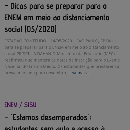
– Dicas para se preparar para o
ENEM em meio ao distanciamento
social (05/2020)
ESTADÃO CONTEÚDO – 14/05/2020 – SÃO PAULO, SP Dicas
para se preparar para o ENEM em meio ao distanciamento
social PRISCILLA DAHAN O Ministério da Educação (MEC)
reafirmou que manterá as datas de inscrição para o Exame
Nacional do Ensino Médio. Os estudantes que prestarem a
prova, marcada para novembro,
Leia mais…
ENEM / SISU
– `Estamos desamparados`:
estudantes sem aula e acesso à