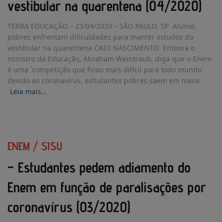
vestibular na quarentena (04/2020)
TERRA EDUCAÇÃO – 23/04/2020 – SÃO PAULO, SP Alunos
pobres enfrentam dificuldades para manter estudos do
vestibular na quarentena CAIO NASCIMENTO Embora o
ministro da Educação, Abraham Weintraub, diga que o Enem
é uma `competição que ficou mais difícil para todo mundo`
devido ao coronavírus, estudantes pobres saem em maior
Leia mais…
ENEM / SISU
– Estudantes pedem adiamento do
Enem em função de paralisações por
coronavírus (03/2020)