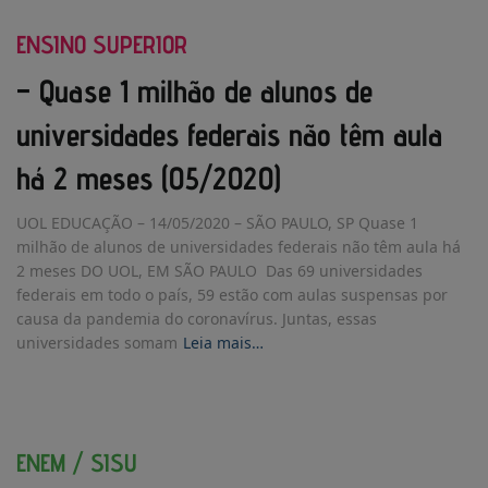
ENSINO SUPERIOR
– Quase 1 milhão de alunos de
universidades federais não têm aula
há 2 meses (05/2020)
UOL EDUCAÇÃO – 14/05/2020 – SÃO PAULO, SP Quase 1
milhão de alunos de universidades federais não têm aula há
2 meses DO UOL, EM SÃO PAULO Das 69 universidades
federais em todo o país, 59 estão com aulas suspensas por
causa da pandemia do coronavírus. Juntas, essas
universidades somam
Leia mais…
ENEM / SISU