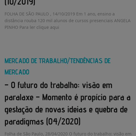
(10/2019)
FOLHA DE SÃO PAULO , 14/10/2019 Em 1 ano, ensino a
distância rouba 120 mil alunos de cursos presenciais ANGELA
PINHO Para ler clique aqui
MERCADO DE TRABALHO/TENDÊNCIAS DE
MERCADO
– O futuro do trabalho: visão em
paralaxe – Momento é propício para a
gestação de novas ideias e quebra de
paradigmas (04/2020)
Folha de São Paulo, 28/04/2020 O futuro do trabalho: visão em