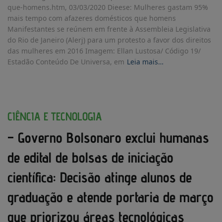
que-homens.htm, 03/03/2020 Dieese: Mulheres gastam 95%
mais tempo com afazeres domésticos que homens
Manifestantes se reúnem em frente à Assembleia Legislativa
do Rio de Janeiro (Alerj) para um protesto a favor dos direitos
das mulheres em 2016 Imagem: Ellan Lustosa/ Código 19/
Estadão Conteúdo De Universa, em
Leia mais…
CIÊNCIA E TECNOLOGIA
– Governo Bolsonaro exclui humanas
de edital de bolsas de iniciação
científica: Decisão atinge alunos de
graduação e atende portaria de março
que priorizou áreas tecnológicas