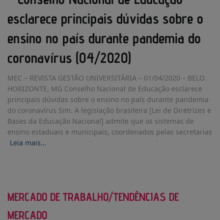
esclarece principais dúvidas sobre o
ensino no país durante pandemia do
coronavírus (04/2020)
MEC – REVISTA GESTÃO UNIVERSITÁRIA – 01/04/2020 – BELO
HORIZONTE, MG Conselho Nacional de Educação esclarece
principais dúvidas sobre o ensino no país durante pandemia
do coronavírus Sim. A legislação brasileira [Lei de Diretrizes e
Bases da Educação Nacional] admite que os sistemas de
ensino estaduais e municipais, coordenados pelas secretarias
Leia mais…
MERCADO DE TRABALHO/TENDÊNCIAS DE
MERCADO