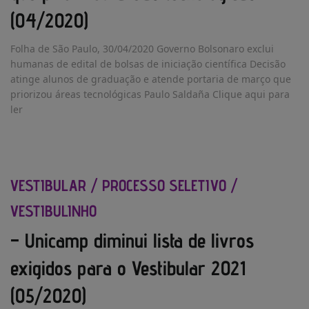
(04/2020)
Folha de São Paulo, 30/04/2020 Governo Bolsonaro exclui
humanas de edital de bolsas de iniciação científica Decisão
atinge alunos de graduação e atende portaria de março que
priorizou áreas tecnológicas Paulo Saldaña Clique aqui para
ler
VESTIBULAR / PROCESSO SELETIVO /
VESTIBULINHO
– Unicamp diminui lista de livros
exigidos para o Vestibular 2021
(05/2020)