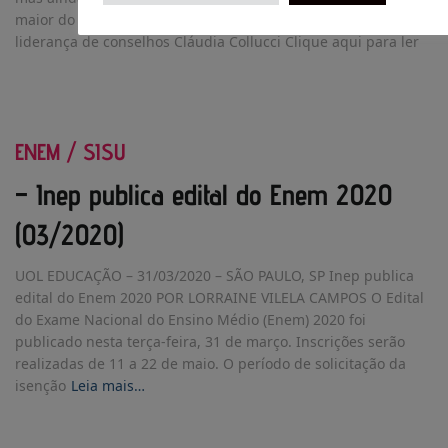
maior do que a de outras ocupações; mulheres são raras na
liderança de conselhos Cláudia Collucci Clique aqui para ler
ENEM / SISU
– Inep publica edital do Enem 2020
(03/2020)
UOL EDUCAÇÃO – 31/03/2020 – SÃO PAULO, SP Inep publica
edital do Enem 2020 POR LORRAINE VILELA CAMPOS O Edital
do Exame Nacional do Ensino Médio (Enem) 2020 foi
publicado nesta terça-feira, 31 de março. Inscrições serão
realizadas de 11 a 22 de maio. O período de solicitação da
isenção
Leia mais…