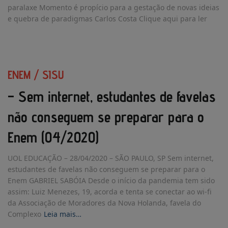
paralaxe Momento é propício para a gestação de novas ideias
e quebra de paradigmas Carlos Costa Clique aqui para ler
ENEM / SISU
– Sem internet, estudantes de favelas
não conseguem se preparar para o
Enem (04/2020)
UOL EDUCAÇÃO – 28/04/2020 – SÃO PAULO, SP Sem internet,
estudantes de favelas não conseguem se preparar para o
Enem GABRIEL SABÓIA Desde o início da pandemia tem sido
assim: Luiz Menezes, 19, acorda e tenta se conectar ao wi-fi
da Associação de Moradores da Nova Holanda, favela do
Complexo
Leia mais…