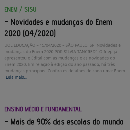
ENEM / SISU
– Novidades e mudanças do Enem
2020 (04/2020)
UOL EDUCAÇÃO – 15/04/2020 – SÃO PAULO, SP Novidades e
mudanças do Enem 2020 POR SILVIA TANCREDI O Inep já
apresentou o Edital com as mudanças e as novidades do
Enem 2020. Em relação à edição do ano passado, há três
mudanças principais. Confira os detalhes de cada uma: Enem
Leia mais…
ENSINO MÉDIO E FUNDAMENTAL
– Mais de 90% das escolas do mundo