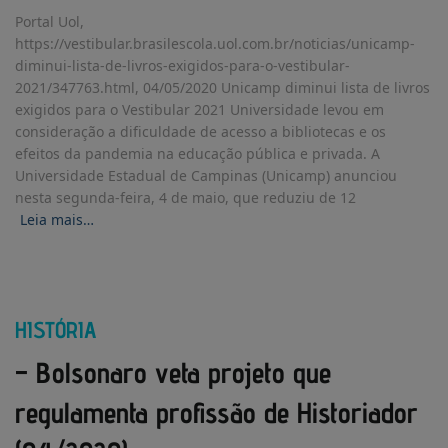
Portal Uol,
https://vestibular.brasilescola.uol.com.br/noticias/unicamp-
diminui-lista-de-livros-exigidos-para-o-vestibular-
2021/347763.html, 04/05/2020 Unicamp diminui lista de livros
exigidos para o Vestibular 2021 Universidade levou em
consideração a dificuldade de acesso a bibliotecas e os
efeitos da pandemia na educação pública e privada. A
Universidade Estadual de Campinas (Unicamp) anunciou
nesta segunda-feira, 4 de maio, que reduziu de 12
Leia mais…
HISTÓRIA
– Bolsonaro veta projeto que
regulamenta profissão de Historiador