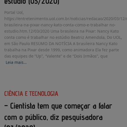
estúdio (03/2020)
Portal Uol,
https://entretenimento.uol.com.br/noticias/redacao/2020/03/12
brasileira-na-pixar-nancy-kato-conta-como-e-trabalhar no-
estudio.htm.12/03/2020 Uma brasileira na Pixar: Nancy Kato
conta como é trabalhar no estúdio Beatriz Amendola, Do UOL,
em São Paulo RESUMO DA NOTÍCIA A brasileira Nancy Kato
trabalha na Pixar desde 1999, como animadora Ela fez parte
das equipes de “Up”, “Valente” e de “Dois Irmãos”, que
Leia mais…
CIÊNCIA E TECNOLOGIA
– Cientista tem que começar a falar
com o público, diz pesquisadora