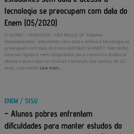
tecnologia se preocupam com data do
Enem (05/2020)
O GLOBO – 15/05/2020 – SÃO PAULO, SP `Estamos
desamparados`: estudantes sem aula e acesso à tecnologia se
preocupam com data do Enem GUSTAVO SCHMITT `Não tenho
internet rápida e nem computador para o ensino à distância`
afirma o aluno Marcus Vinícius Conceição dos Santos, de 22
anos, cujo sonho
Leia mais…
ENEM / SISU
– Alunos pobres enfrentam
dificuldades para manter estudos do