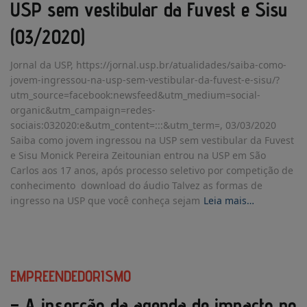
USP sem vestibular da Fuvest e Sisu
(03/2020)
Jornal da USP, https://jornal.usp.br/atualidades/saiba-como-
jovem-ingressou-na-usp-sem-vestibular-da-fuvest-e-sisu/?
utm_source=facebook:newsfeed&utm_medium=social-
organic&utm_campaign=redes-
sociais:032020:e&utm_content=:::&utm_term=, 03/03/2020
Saiba como jovem ingressou na USP sem vestibular da Fuvest
e Sisu Monick Pereira Zeitounian entrou na USP em São
Carlos aos 17 anos, após processo seletivo por competição de
conhecimento download do áudio Talvez as formas de
ingresso na USP que você conheça sejam
Leia mais…
EMPREENDEDORISMO
– A inserção da agenda de impacto no